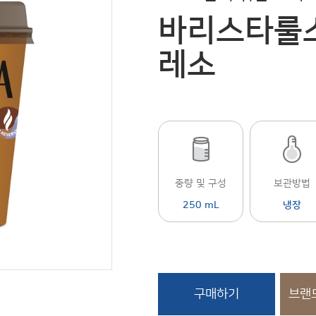
바리스타룰스
레소
중량 및 구성
보관방법
250 mL
냉장
구매하기
브랜