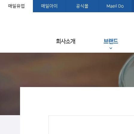
매일유업
매일아이
공식몰
Maeil Do
회사소개
브랜드