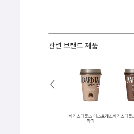
관련 브랜드 제품
바리스타룰스 에스프레소
바리스타룰
라떼