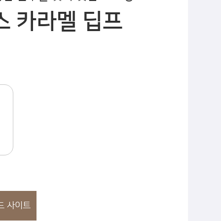
 카라멜 딥프
드 사이트