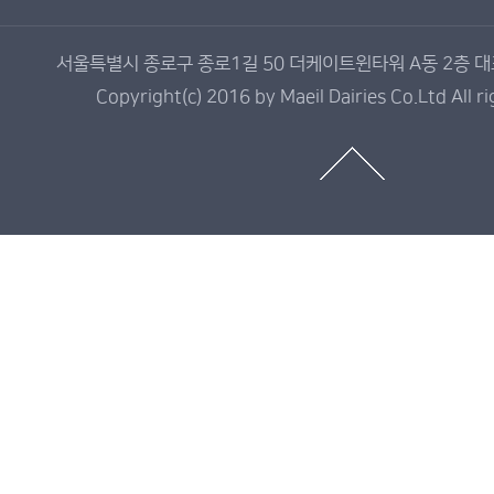
서울특별시 종로구 종로1길 50 더케이트윈타워 A동 2층 대표전
Copyright(c) 2016 by Maeil Dairies Co.Ltd All r
매
일
유
업
제
품
정
보
가