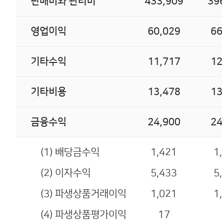
판매비와 관리비
433,909
39
영업이익
60,029
66
기타수익
11,717
12
기타비용
13,478
13
금융수익
24,900
24
(1) 배당금수익
1,421
1
(2) 이자수익
5,433
5
(3) 파생상품거래이익
1,021
1
(4) 파생상품평가이익
17