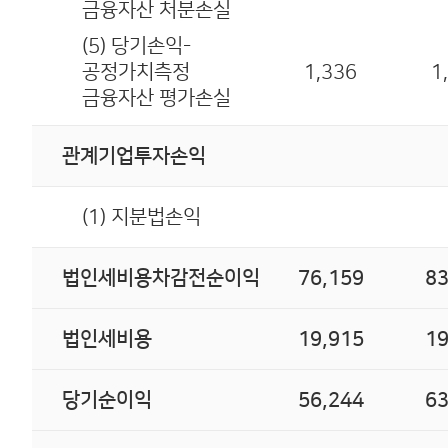
금융자산 처분손실
(5) 당기손익-
공정가치측정
1,336
1
금융자산 평가손실
관계기업투자손익
(1) 지분법손익
법인세비용차감전순이익
76,159
83
법인세비용
19,915
19
당기순이익
56,244
63