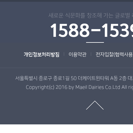
새로운 식문화를 창조해 가는 글로벌
개인정보처리방침
이용약관
전자입찰(협력사용
서울특별시 종로구 종로1길 50 더케이트윈타워 A동 2층 대표전
Copyright(c) 2016 by Maeil Dairies Co.Ltd All r
매
일
유
업