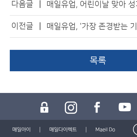
다음글
매일유업, 어린이날 맞아 
나눔 활동 진행
이전글
매일유업, '가장 존경받는 기
속 1위 및 'All Star 30' 선
목록
매일아이
매일다이렉트
Maeil Do