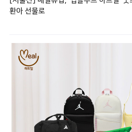
[저출산] 매일유업, '앱솔루트 하트밀' 
환아 선물로