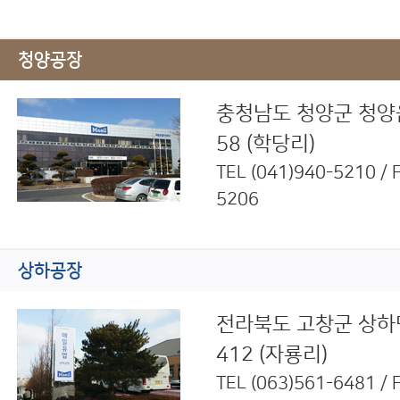
청양공장
충청남도 청양군 청양읍
58 (학당리)
TEL
(041)940-5210
/ 
5206
상하공장
전라북도 고창군 상하
412 (자룡리)
TEL
(063)561-6481
/ 