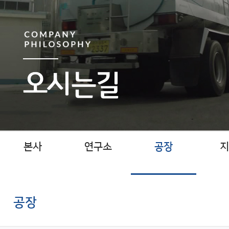
본사
연구소
공장
지
공장