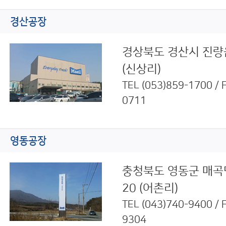
경산공장
경상북도 경산시 진량읍
(신상리)
TEL
(053)859-1700
/ 
0711
영동공장
충청북도 영동군 매곡면
20 (어촌리)
TEL
(043)740-9400
/ 
9304