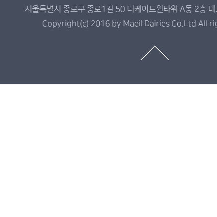
서울특별시 종로구 종로1길 50 더케이트윈타워 A동 2층 대표전
Copyright(c) 2016 by Maeil Dairies Co.Ltd All r
매
일
유
업
제
품
정
보
가
이