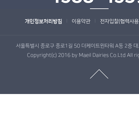
개인정보처리방침
이용약관
전자입찰(협력사용
서울특별시 종로구 종로1길 50 더케이트윈타워 A동 2층 대표전
Copyright(c) 2016 by Maeil Dairies Co.Ltd All r
매
일
유
업
제
품